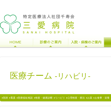
医療チーム
-リハビリ-
医師
看護
医療福祉相談
検査・健康診断
リハビリ
心理検査・療法
お薬
お食事・栄養