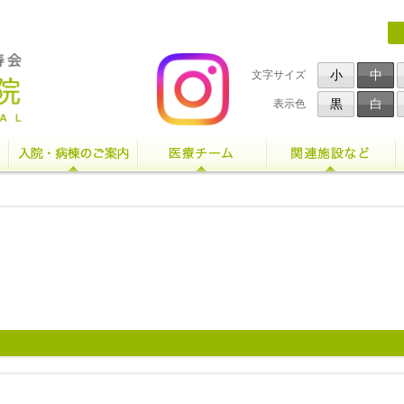
小
中
文字サイズ
黒
白
表示色